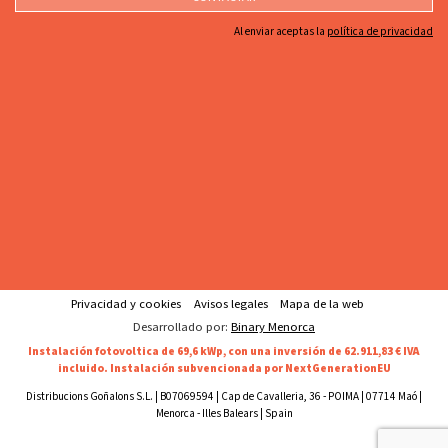
Al enviar aceptas la
política de privacidad
Privacidad y cookies
Avisos legales
Mapa de la web
Desarrollado por:
Binary Menorca
Instalación fotovoltica de 69,6 kWp, con una inversión de 62.911,83 € IVA
incluido. Instalación subvencionada por NextGenerationEU
Distribucions Goñalons S.L. | B07069594 | Cap de Cavalleria, 36 - POIMA | 07714 Maó |
Menorca - Illes Balears | Spain