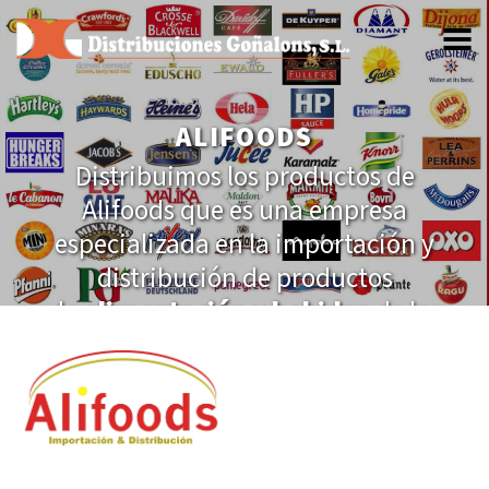
Destacados
ALIFOODS
Servicios
Distribuimos los productos de
Productos
Alifoods que es una empresa
Marcas
especializada en la importación y
Nosotros
distribución de productos
Clientes
de
alimentación y bebidas
de las
Contacto
marcas más importantes de Europa y el
resto del mundo. Distribuimos
té
e
infusiones,
pan tostado
,
conservas
,
galletas y dulces, entre otros.