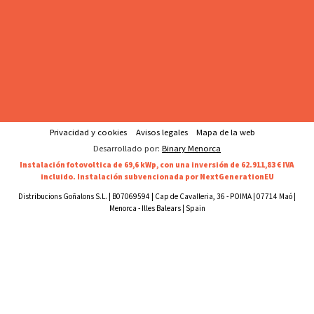
Privacidad y cookies
Avisos legales
Mapa de la web
Desarrollado por:
Binary Menorca
Instalación fotovoltica de 69,6 kWp, con una inversión de 62.911,83 € IVA
incluido. Instalación subvencionada por NextGenerationEU
Distribucions Goñalons S.L. | B07069594 | Cap de Cavalleria, 36 - POIMA | 07714 Maó |
Menorca - Illes Balears | Spain