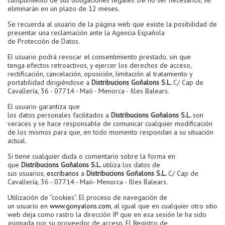
cumplimiento de sus obligaciones legales. De no ser necesarios, se
eliminarán en un plazo de 12 meses.
Se recuerda al usuario de la página web que existe la posibilidad de
presentar una reclamación ante la Agencia Española
de Protección de Datos.
El usuario podrá revocar el consentimiento prestado, sin que
tenga efectos retroactivos, y ejercer los derechos de acceso,
rectificación, cancelación, oposición, limitación al tratamiento y
portabilidad dirigiéndose a
Distribucions Goñalons S.L.
C/ Cap de
Cavallería, 36 - 07714 - Maó - Menorca - Illes Balears.
El usuario garantiza que
los datos personales facilitados a
Distribucions Goñalons S.L.
son
veraces y se hace responsable de comunicar cualquier modificación
de los mismos para que, en todo momento respondan a su situación
actual.
Si tiene cualquier duda o comentario sobre la forma en
que
Distribucions Goñalons S.L.
utiliza los datos de
sus usuarios,
escríbanos
a
Distribucions Goñalons S.L.
C/ Cap de
Cavallería, 36 - 07714 - Maó- Menorca - Illes Balears.
Utilización de “cookies”. El proceso de navegación de
un usuario en
www.gonyalons.com
, al igual que en cualquier otro sitio
web deja como rastro la dirección IP que en esa sesión le ha sido
asignada por su proveedor de acceso. El Registro de