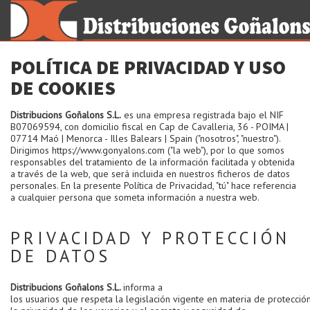
Destacados
POLÍTICA DE PRIVACIDAD Y USO
Servicios
DE COOKIES
Productos
Distribucions Goñalons S.L.
es una empresa registrada bajo el NIF
Marcas
B07069594, con domicilio fiscal en Cap de Cavalleria, 36 - POIMA |
07714 Maó | Menorca - Illes Balears | Spain ("nosotros", "nuestro").
Nosotros
Dirigimos https://www.gonyalons.com ("la web"), por lo que somos
responsables del tratamiento de la información facilitada y obtenida
Clientes
a través de la web, que será incluida en nuestros ficheros de datos
personales. En la presente Política de Privacidad, "tú" hace referencia
Contacto
a cualquier persona que someta información a nuestra web.
PRIVACIDAD Y PROTECCIÓN
DE DATOS
Distribucions Goñalons S.L.
informa a
los usuarios que respeta la legislación vigente en materia de protecció