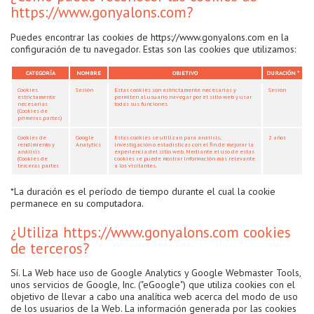
https://www.gonyalons.com?
Puedes encontrar las cookies de https://www.gonyalons.com en la
configuración de tu navegador. Estas son las cookies que utilizamos:
CATEGORÍA
NOMBRE
OBJETIVO
DURACIÓN *
Cookies
Sesión
Estas cookies son estrictamente necesarias y
Sesión
estrictamente
permiten al usuario navegar por el sitio web y usar
necesarias
todas sus funciones.
(Cookies de
primeras partes)
Cookies de
Google
Estas cookies se utilizan para análisis,
2 años
rendimiento y
Analytics
investigación o estadísticas con el fin de mejorar la
análisis
experiencia del sitio web. Mediante el uso de estas
(Cookies de
cookies se puede mostrar información más relevante
terceras partes
a los visitantes.
*La duración es el período de tiempo durante el cual la cookie
permanece en su computadora.
¿Utiliza https://www.gonyalons.com cookies
de terceros?
Sí. La Web hace uso de Google Analytics y Google Webmaster Tools,
unos servicios de Google, Inc. ("eGoogle") que utiliza cookies con el
objetivo de llevar a cabo una analítica web acerca del modo de uso
de los usuarios de la Web. La información generada por las cookies